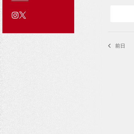
ン
を
る
用
い
を
ン
公
質
情
合
検
入
ト
問
報
わ
式
力
せ
索
ダ
し
SNS
for
し
て
ア
ー
前日
て
く
202
カ
だ
ナ
さ
ウ
ビ
い
ン
ゲ
。
ト
キ
ー
ー
シ
ワ
ョ
ー
ド
ン
で