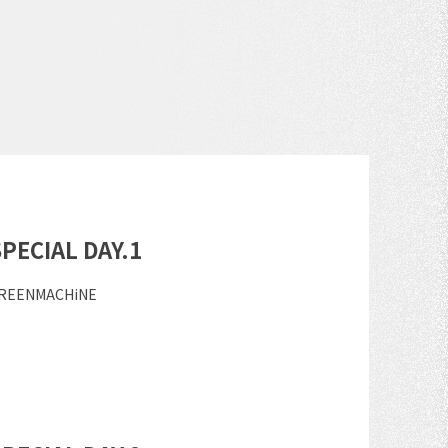
PECIAL DAY.1
REENMACHiNE