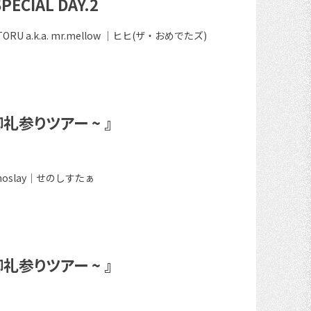
PECIAL DAY.2
ORU a.k.a. mr.mellow ｜ヒヒ(ザ・おめでたズ)
 御礼参りツアー ~ 』
smoslay｜せのしすたぁ
 御礼参りツアー ~ 』