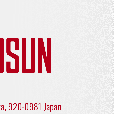
wa,
920-0981 Japan