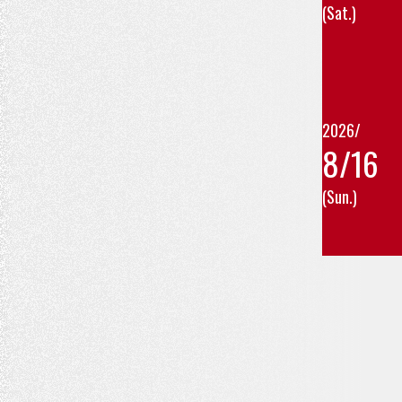
(Sat.)
2026/
8/16
(Sun.)