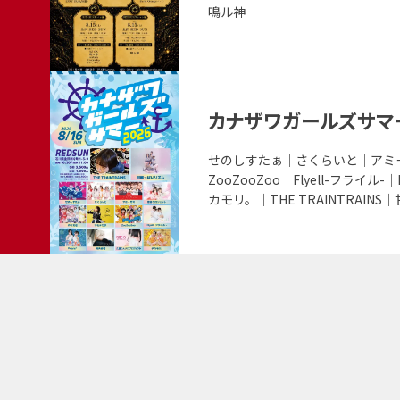
出
鳴ル神
ト
演
の
者
詳
こ
細
の
カナザワガールズサマー
を
イ
見
ベ
出
せのしすたぁ｜さくらいと｜アミ
る
演
ZooZooZoo｜Flyell-フラ
ン
者
カモリ。｜THE TRAINTRAIN
ト
の
詳
細
を
見
る