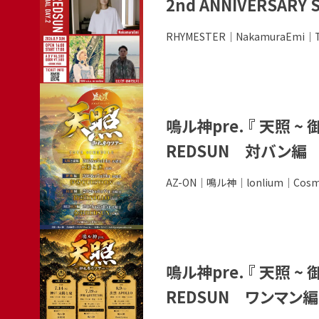
見
2nd ANNIVERSARY S
ベ
る
ン
出
RHYMESTER｜NakamuraEmi｜T
ト
演
の
者
詳
こ
細
の
鳴ル神pre. 『 天照 ~
を
イ
見
REDSUN 対バン編
ベ
る
ン
出
AZ-ON｜鳴ル神｜lonlium｜Co
ト
演
の
者
詳
こ
細
の
鳴ル神pre. 『 天照 ~
を
イ
見
REDSUN ワンマン編
ベ
る
ン