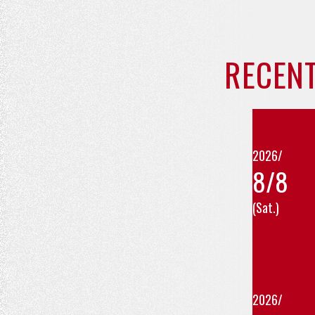
を
イ
表
ベ
ン
示
RECENT
ト
を
検
索
し
2026/
ま
8/8
す
(Sat.)
。
2026/