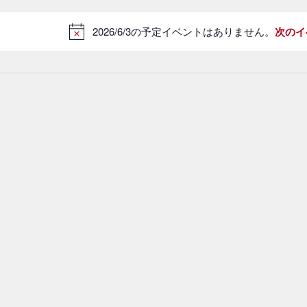
ュ
付
2026/6/3の予定イベントはありません。
次のイ
を
ー
N
o
選
ナ
t
択
ビ
i
c
ゲ
6/6/3
e
ー
シ
ョ
ン