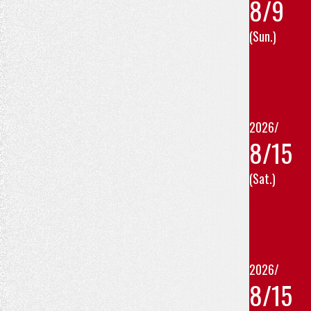
8/9
(Sun.)
2026/
8/15
(Sat.)
2026/
8/15