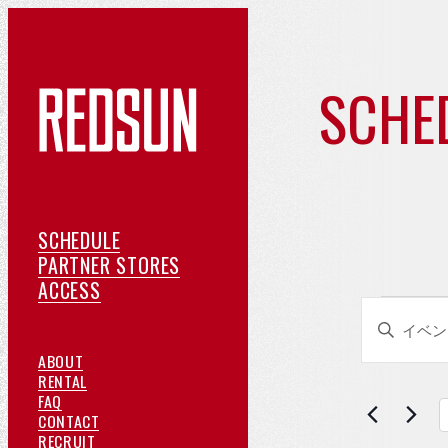
SCHE
イ
ベ
ン
ス
SCHEDULE
ケ
提
PARTNER STORES
ト
ア
ジ
携
ACCESS
イ
イ
ク
ュ
店
キ
セ
ー
紹
ベ
カ
ー
REDSUN
ABOUT
ス
ル
介
ベ
ワ
に
ご
ン
RENTAL
よ
つ
予
FAQ
レ
ー
ト
く
い
約
お
CONTACT
ド
あ
て
採
問
RECRUIT