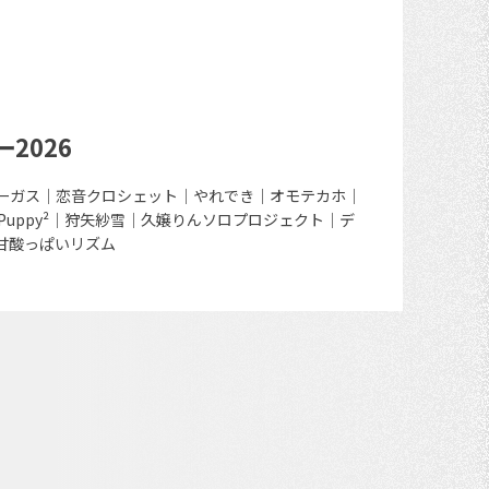
2026
ーガス｜恋音クロシェット｜やれでき｜オモテカホ｜
イル-｜Puppy²｜狩矢紗雪｜久嬢りんソロプロジェクト｜デ
S｜甘酸っぱいリズム