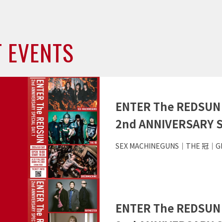
 EVENTS
近
日
開
こ
催
の
ENTER The REDSUN
イ
の
2nd ANNIVERSARY S
ベ
イ
ン
出
SEX MACHINEGUNS｜THE 冠｜G
ベ
ト
演
の
者
ン
詳
こ
ト
細
の
ENTER The REDSUN
を
イ