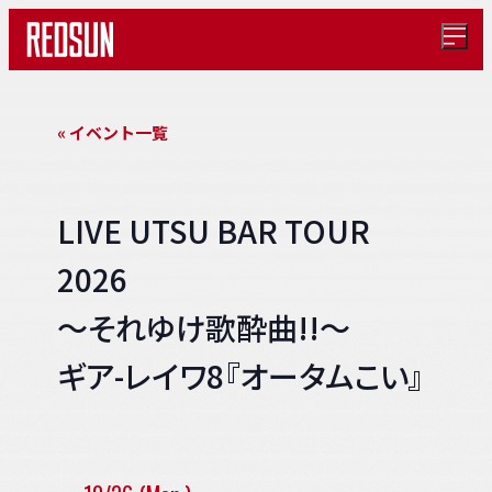
メ
ニ
ュ
ー
を
« イベント一覧
開
く
LIVE UTSU BAR TOUR
2026
〜それゆけ歌酔曲!!〜
ギア-レイワ8『オータムこい』