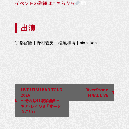
イベントの詳細はこちらから
出演
宇都宮隆｜野村義男｜松尾和博｜nishi-ken
イ
ベ
ン
LIVE UTSU BAR TOUR
RiverStone
ト
2026
FINAL LIVE
〜それゆけ歌酔曲!!〜
ナ
ギア-レイワ8『オータ
ビ
ムこい』
ゲ