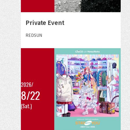
ン
ト
の
Private Event
詳
細
出
REDSUN
演
を
者
見
る
2026/
8/22
こ
(Sat.)
の
イ
ベ