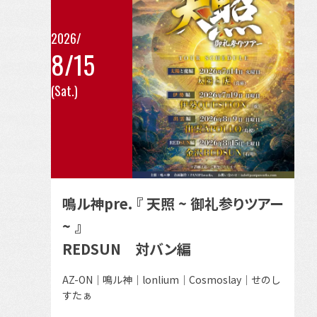
の
イ
2026/
8/15
ベ
こ
ン
(Sat.)
の
ト
イ
ベ
ン
ト
の
鳴ル神pre. 『 天照 ~ 御礼参りツアー
詳
~ 』
細
REDSUN 対バン編
を
見
出
AZ-ON｜鳴ル神｜lonlium｜Cosmoslay｜せのし
る
演
すたぁ
者