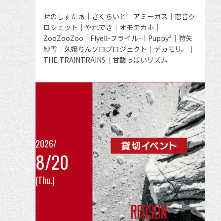
詳
細
出
せのしすたぁ｜さくらいと｜アミーガス｜恋音ク
演
ロシェット｜やれでき｜オモテカホ｜
を
者
ZooZooZoo｜Flyell-フライル-｜Puppy²｜狩矢
見
紗雪｜久嬢りんソロプロジェクト｜デカモリ。｜
る
THE TRAINTRAINS｜甘酸っぱいリズム
2026/
8/20
こ
(Thu.)
の
イ
ベ