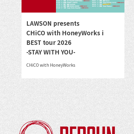
ン
ト
の
LAWSON presents
詳
CHiCO with HoneyWorks i
細
BEST tour 2026
を
-STAY WITH YOU-
見
る
出
CHiCO with HoneyWorks
演
者