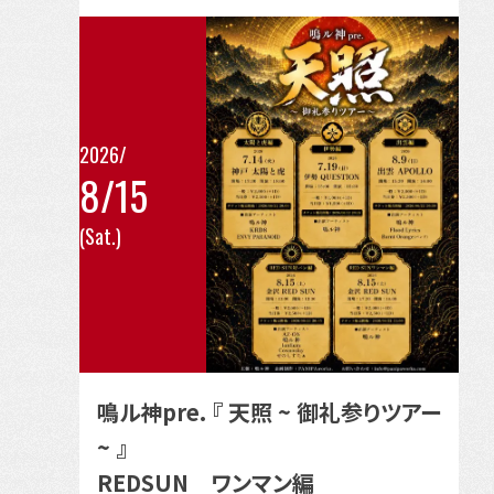
2026/
8/15
こ
(Sat.)
の
イ
ベ
ン
ト
の
鳴ル神pre. 『 天照 ~ 御礼参りツアー
詳
~ 』
細
REDSUN ワンマン編
を