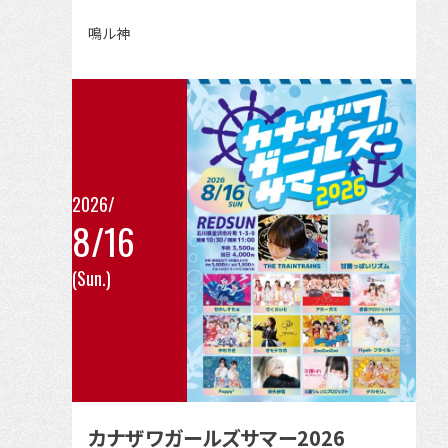
見
出
鳴ル神
る
演
者
2026/
8/16
こ
(Sun.)
の
イ
ベ
ン
ト
の
カナザワガールズサマー2026