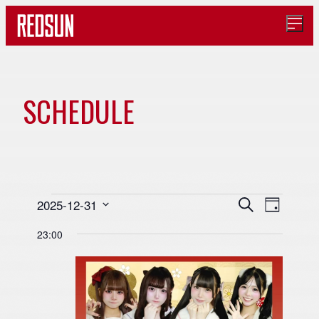
メ
ニ
ュ
ー
を
開
SCHEDULE
イ
く
ベ
ン
イ
イ
イ
2025-12-31
検
日
索
ト
日
ベ
ベ
付
23:00
ベ
付
ン
ン
カ
を
ト
ト
ン
選
ビ
を
レ
択
ュ