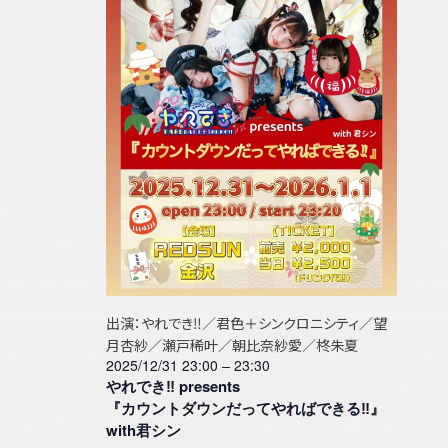
ト
検
ー
ン
索
ナ
for
し
ビ
ダ
て
ゲ
2025/12/31
ナ
ー
ー
ビ
シ
ョ
ゲ
ン
ー
シ
ョ
出演：やれでき‼︎／君色＋シンクロニシティ／望
ン
月杏紗／瀬戸稀叶／朝比奈紗愛／柊朱夏
2025/12/31 23:00
–
23:30
を
やれでき‼︎ presents
『カウントダウンだってやればできる‼︎』
表
with君シン