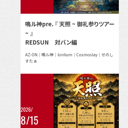
ン
ト
の
鳴ル神pre. 『 天照 ~ 御礼参りツアー
詳
~ 』
細
REDSUN 対バン編
を
見
出
AZ-ON｜鳴ル神｜lonlium｜Cosmoslay｜せのし
る
演
すたぁ
者
2026/
8/15
こ