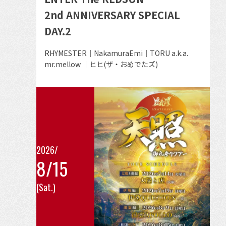
詳
2nd ANNIVERSARY SPECIAL
細
DAY.2
を
見
出
RHYMESTER｜NakamuraEmi｜TORU a.k.a.
る
演
mr.mellow ｜ヒヒ(ザ・おめでたズ)
者
2026/
8/15
こ
(Sat.)
の
イ
ベ