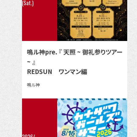
(Sat.)
の
イ
ベ
ン
ト
の
鳴ル神pre. 『 天照 ~ 御礼参りツアー
詳
~ 』
細
REDSUN ワンマン編
を
見
出
鳴ル神
る
演
者
2026/