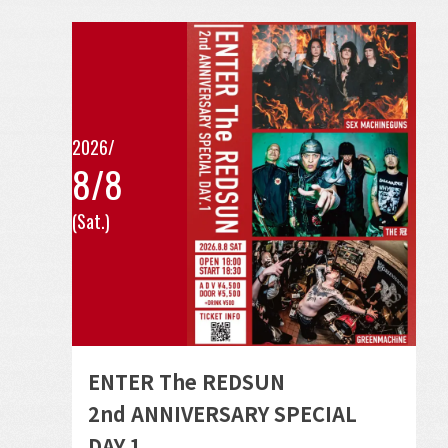
日
を
開
表
催
示
の
イ
2026/
8/8
ベ
こ
ン
(Sat.)
の
ト
イ
ベ
ン
ト
の
ENTER The REDSUN
詳
2nd ANNIVERSARY SPECIAL
細
DAY.1