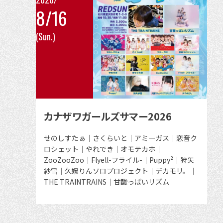
8/16
こ
(Sun.)
の
イ
ベ
ン
ト
の
カナザワガールズサマー2026
詳
細
出
せのしすたぁ｜さくらいと｜アミーガス｜恋音ク
演
ロシェット｜やれでき｜オモテカホ｜
を
者
ZooZooZoo｜Flyell-フライル-｜Puppy²｜狩矢
見
紗雪｜久嬢りんソロプロジェクト｜デカモリ。｜
る
THE TRAINTRAINS｜甘酸っぱいリズム