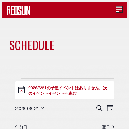
メ
ニ
ュ
ー
を
開
SCHEDULE
イ
く
ベ
ン
イ
2026/6/21の予定イベントはありません。
次
N
ト
のイベントイベントへ進む
o
ベ
t
i
カ
イ
イ
2026-06-21
検
c
日
ン
索
日
ベ
ベ
e
付
レ
付
ン
ン
前日
翌日