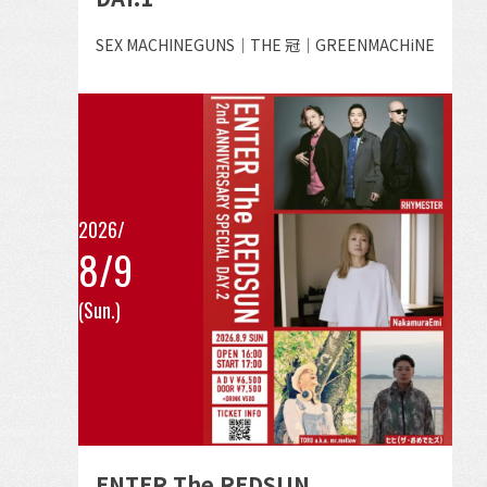
を
見
出
SEX MACHINEGUNS｜THE 冠｜GREENMACHiNE
る
演
者
2026/
8/9
こ
(Sun.)
の
イ
ベ
ン
ト
の
ENTER The REDSUN