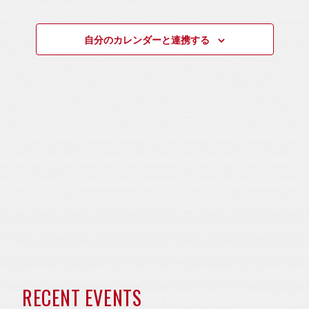
ト
を
ト
ト
ン
選
ビ
を
for
自分のカレンダーと連携する
択
ュ
ダ
検
ー
2026/6/21
索
ナ
ー
し
ビ
て
ゲ
ナ
ー
ビ
シ
ョ
ゲ
ン
ー
シ
ョ
近
RECENT EVENTS
ン