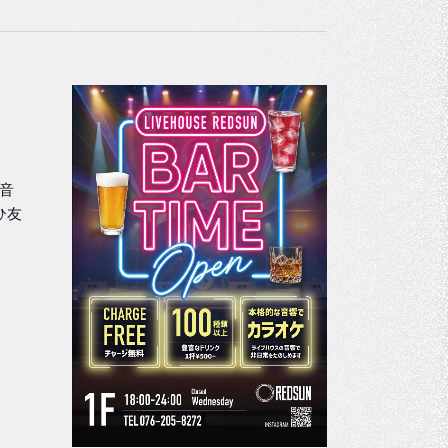
ュ
ー
ナ
ビ
ゲ
ー
の音
ひ友
シ
ョ
ン