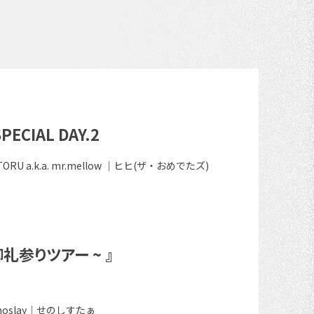
PECIAL DAY.2
ORU a.k.a. mr.mellow ｜ヒヒ(ザ・おめでたズ)
 御礼参りツアー ~ 』
smoslay｜せのしすたぁ