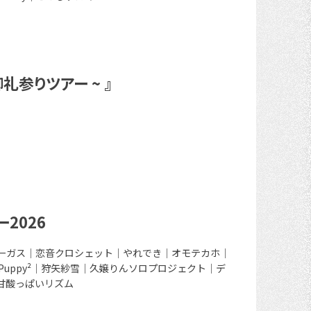
 御礼参りツアー ~ 』
2026
ーガス｜恋音クロシェット｜やれでき｜オモテカホ｜
イル-｜Puppy²｜狩矢紗雪｜久嬢りんソロプロジェクト｜デ
S｜甘酸っぱいリズム