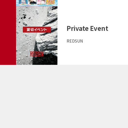
詳
こ
細
の
を
イ
Private Event
見
ベ
る
出
REDSUN
ン
演
ト
者
の
詳
細
を
見
る