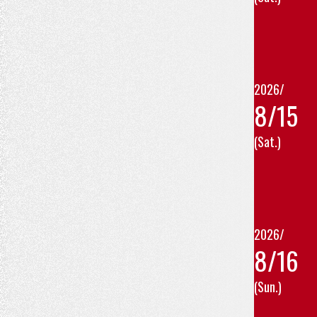
2026/
8/15
(Sat.)
2026/
8/16
(Sun.)