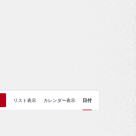
イ
索
リスト表示
カレンダー表示
日付
ベ
ン
ト
ビ