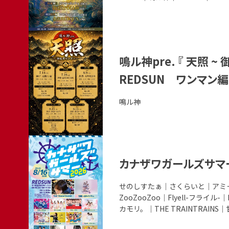
ト
演
の
者
詳
こ
細
の
鳴ル神pre. 『 天照 ~
を
イ
見
REDSUN ワンマン編
ベ
る
ン
出
鳴ル神
ト
演
の
者
詳
こ
細
の
カナザワガールズサマー
を
イ
見
ベ
出
せのしすたぁ｜さくらいと｜アミ
る
演
ZooZooZoo｜Flyell-フラ
ン
者
カモリ。｜THE TRAINTRAIN
ト
の