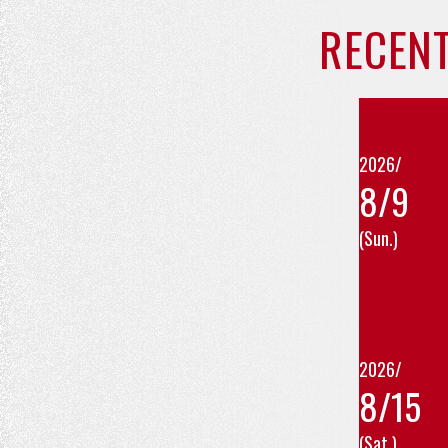
RECENT
2026/
8/9
(Sun.)
2026/
8/15
(Sat.)