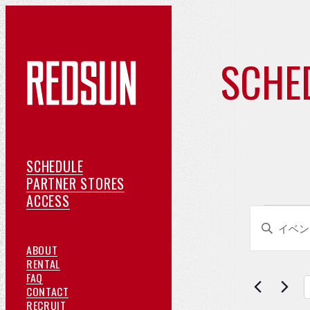
SCHE
イ
ベ
ン
ス
SCHEDULE
ケ
提
PARTNER STORES
ト
ア
ジ
携
ACCESS
イ
イ
ク
ュ
店
キ
セ
ー
紹
ベ
カ
ー
REDSUN
ABOUT
ス
ル
介
ベ
ワ
に
ご
ン
RENTAL
よ
つ
予
FAQ
レ
ー
ト
く
い
約
お
CONTACT
ド
あ
て
採
問
RECRUIT