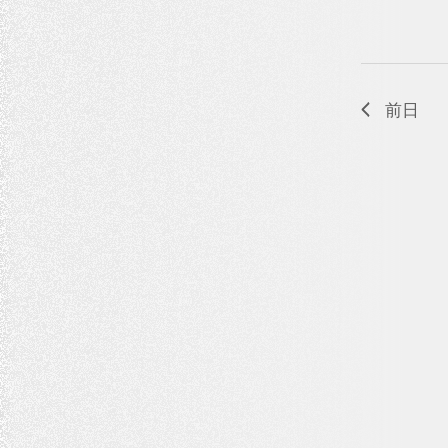
を
イ
表
ベ
ン
示
ト
前日
を
検
索
し
ま
す
。