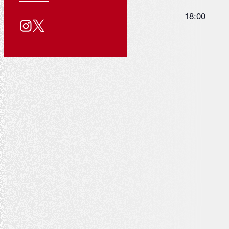
ン
を
る
用
い
を
ン
公
18:00
質
情
合
検
入
ト
問
報
わ
式
力
せ
索
ダ
し
SNS
for
し
て
ア
ー
て
く
202
カ
だ
ナ
さ
ウ
ビ
い
ン
ゲ
。
ト
キ
ー
ー
シ
ワ
ョ
ー
ド
ン
で