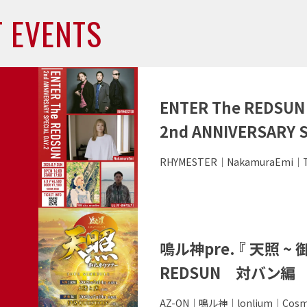
 EVENTS
近
日
開
こ
催
の
ENTER The REDSUN
イ
の
2nd ANNIVERSARY S
ベ
イ
ン
出
RHYMESTER｜NakamuraEmi｜T
ベ
ト
演
の
者
ン
詳
こ
ト
細
の
鳴ル神pre. 『 天照 ~
を
イ
見
REDSUN 対バン編
ベ
る
ン
出
AZ-ON｜鳴ル神｜lonlium｜Co