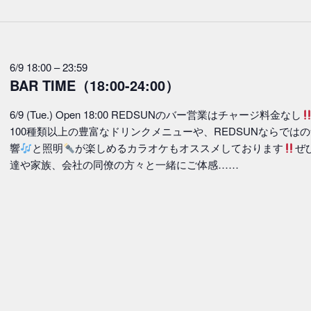
付
を
選
6/9 18:00
–
23:59
択
BAR TIME（18:00-24:00）
6/9 (Tue.) Open 18:00 REDSUNのバー営業はチャージ料金なし
6/6/9
100種類以上の豊富なドリンクメニューや、REDSUNならでは
響
と照明
が楽しめるカラオケもオススメしております
ぜ
達や家族、会社の同僚の方々と一緒にご体感……