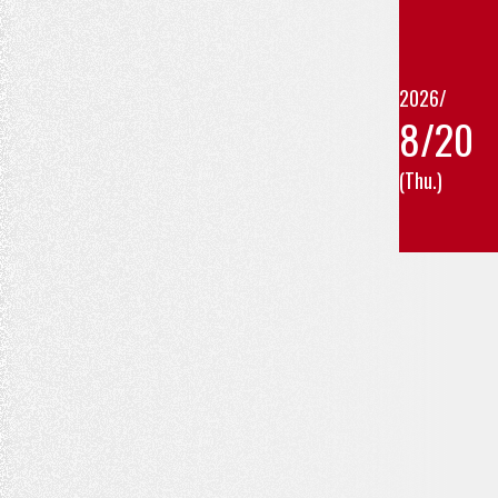
2026/
8/20
(Thu.)