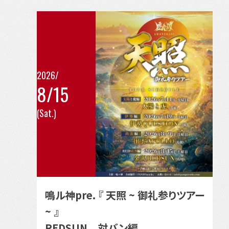
日
を
開
表
催
示
の
イ
2026/
8/15
ベ
こ
ン
(Sat.)
の
ト
イ
ベ
ン
ト
の
鳴ル神pre. 『 天照 ~ 御礼参りツアー
詳
~ 』
細
REDSUN 対バン編