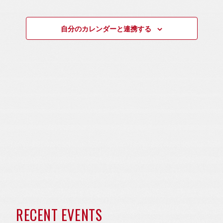
ト
を
ト
ト
ン
選
ビ
を
for
自分のカレンダーと連携する
択
ュ
ダ
検
ー
2024/10/9
索
ナ
ー
し
ビ
て
ゲ
ナ
ー
ビ
シ
ョ
ゲ
ン
ー
シ
ョ
近
RECENT EVENTS
ン