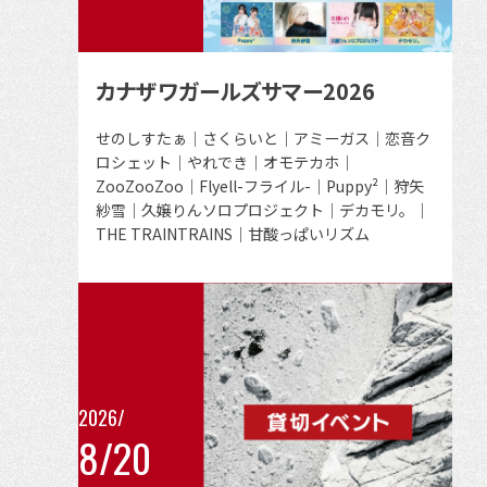
ン
ト
の
カナザワガールズサマー2026
詳
細
出
せのしすたぁ｜さくらいと｜アミーガス｜恋音ク
演
ロシェット｜やれでき｜オモテカホ｜
を
者
ZooZooZoo｜Flyell-フライル-｜Puppy²｜狩矢
見
紗雪｜久嬢りんソロプロジェクト｜デカモリ。｜
る
THE TRAINTRAINS｜甘酸っぱいリズム
2026/
8/20
こ