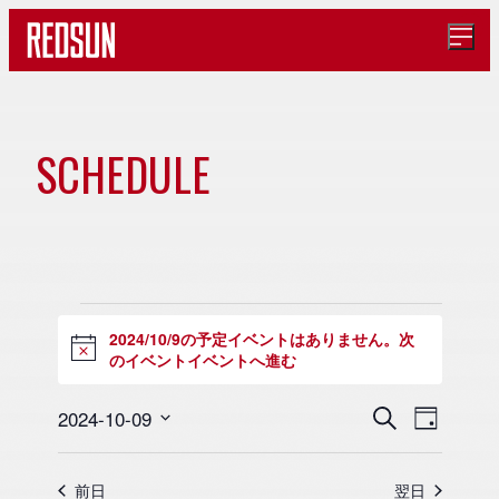
メ
ニ
ュ
ー
を
開
SCHEDULE
イ
く
ベ
ン
イ
2024/10/9の予定イベントはありません。
次
N
ト
のイベントイベントへ進む
o
ベ
t
i
カ
イ
イ
2024-10-09
検
c
日
ン
索
日
ベ
ベ
e
付
レ
付
ン
ン
前日
翌日