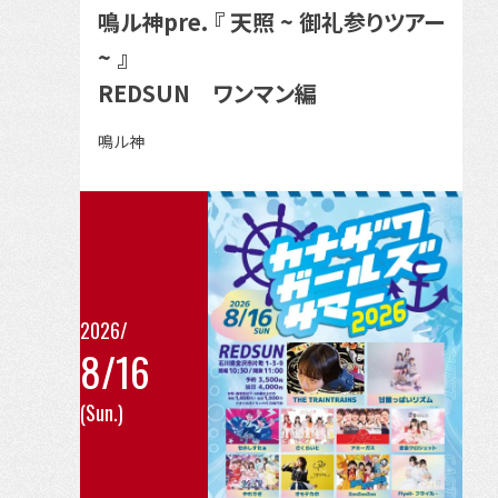
の
鳴ル神pre. 『 天照 ~ 御礼参りツアー
詳
~ 』
細
REDSUN ワンマン編
を
見
出
鳴ル神
る
演
者
2026/
8/16
こ
(Sun.)
の
イ
ベ