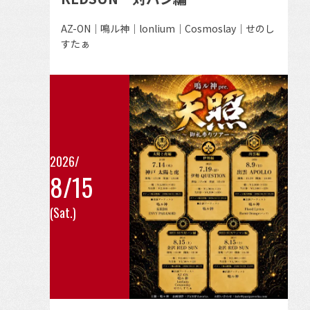
を
見
出
AZ-ON｜鳴ル神｜lonlium｜Cosmoslay｜せのし
る
演
すたぁ
者
2026/
8/15
こ
(Sat.)
の
イ
ベ
ン
ト