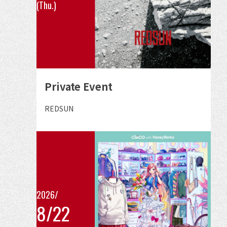
(Thu.)
の
イ
ベ
ン
ト
の
Private Event
詳
細
出
REDSUN
演
を
者
見
る
2026/
8/22
こ