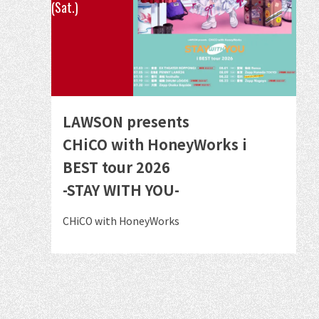
(Sat.)
の
イ
ベ
ン
ト
の
LAWSON presents
詳
CHiCO with HoneyWorks i
細
BEST tour 2026
を
-STAY WITH YOU-
見
る
出
CHiCO with HoneyWorks
演
者