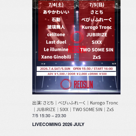
出演：さとち｜べびぃふれーく｜Kurogo Tronc
｜JUBIRIZE｜SIXX｜TWO SOME SIN｜ZxS
7/5 15:30
–
23:30
LIVECOMING 2026 JULY