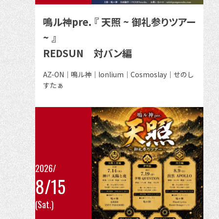
の
鳴ル神pre. 『 天照 ~ 御礼参りツアー
詳
~ 』
細
REDSUN 対バン編
を
見
出
AZ-ON｜鳴ル神｜lonlium｜Cosmoslay｜せのし
る
演
すたぁ
者
2026/
8/15
こ
(Sat.)
の