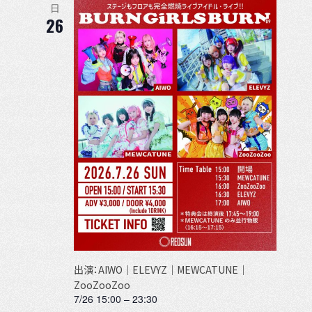
日
26
出演：AIWO｜ELEVYZ｜MEWCATUNE｜
ZooZooZoo
7/26 15:00
–
23:30