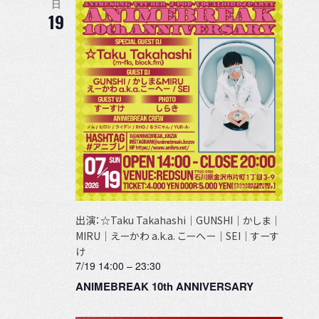
日
19
出演：☆Taku Takahashi｜GUNSHI｜かしま｜
MIRU｜えーかわ a.k.a. こーへー｜SEI｜すーす
け
7/19 14:00
–
23:30
ANIMEBREAK 10th ANNIVERSARY