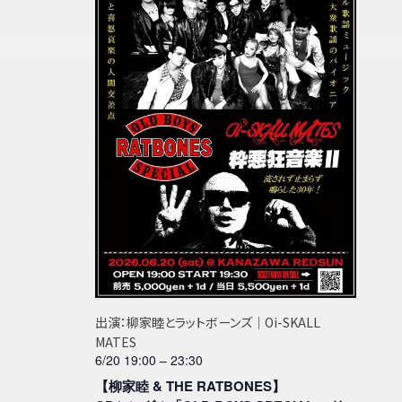
ト
検
ー
ン
索
ナ
し
ビ
ダ
て
ゲ
ナ
ー
ー
ビ
シ
ョ
ゲ
ン
ー
シ
ョ
ン
出演：柳家睦とラットボーンズ｜Oi-SKALL
を
MATES
6/20 19:00
–
23:30
表
【柳家睦 & THE RATBONES】