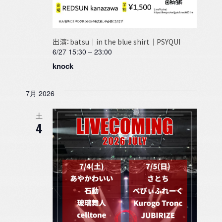
出演：batsu｜in the blue shirt｜PSYQUI
6/27 15:30
–
23:00
knock
7月 2026
土
4