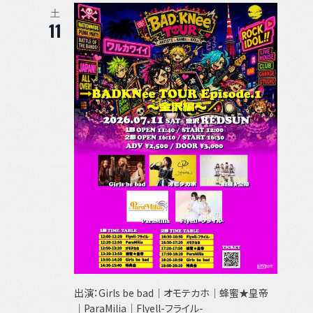
土
11
出演：Girls be bad｜オモテカホ｜蜂蜜★皇帝
｜ParaMilia｜Flyell-フライル-