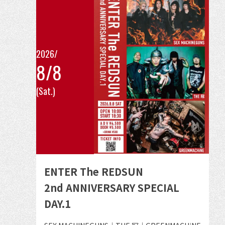
開
催
の
イ
2026/
8/8
ベ
こ
ン
(Sat.)
の
ト
イ
ベ
ン
ト
の
ENTER The REDSUN
詳
2nd ANNIVERSARY SPECIAL
細
DAY.1
を
見