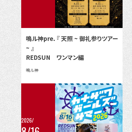
イ
ベ
ン
ト
の
鳴ル神pre. 『 天照 ~ 御礼参りツアー
詳
~ 』
細
REDSUN ワンマン編
を
見
出
鳴ル神
る
演
者
2026/
8/16