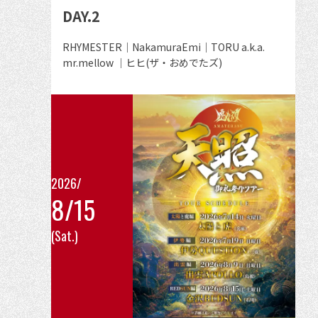
DAY.2
を
見
出
RHYMESTER｜NakamuraEmi｜TORU a.k.a.
る
演
mr.mellow ｜ヒヒ(ザ・おめでたズ)
者
2026/
8/15
こ
(Sat.)
の
イ
ベ
ン
ト