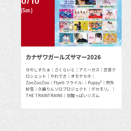
こ
(Sun.)
の
イ
ベ
ン
ト
の
カナザワガールズサマー2026
詳
細
出
せのしすたぁ｜さくらいと｜アミーガス｜恋音ク
演
ロシェット｜やれでき｜オモテカホ｜
を
者
ZooZooZoo｜Flyell-フライル-｜Puppy²｜狩矢
見
紗雪｜久嬢りんソロプロジェクト｜デカモリ。｜
る
THE TRAINTRAINS｜甘酸っぱいリズム