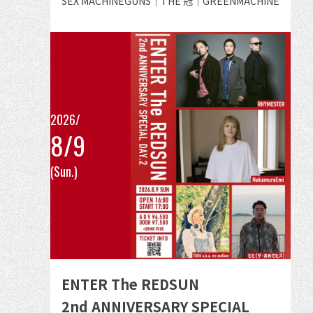
出
SEX MACHINEGUNS｜THE 冠｜GREENMACHiNE
る
演
者
2026/
8/9
こ
(Sun.)
の
イ
ベ
ン
ト
の
ENTER The REDSUN
詳
2nd ANNIVERSARY SPECIAL
細