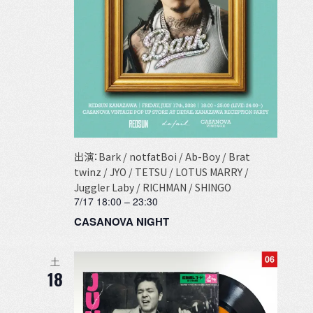
出演：Bark / notfatBoi / Ab-Boy / Brat
twinz / JYO / TETSU / LOTUS MARRY /
Juggler Laby / RICHMAN / SHINGO
7/17 18:00
–
23:30
CASANOVA NIGHT
土
18