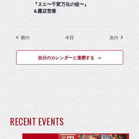
『ヌエ〜千変万化の徒〜』
＆露店営業
イベント
イベント
前の
今日
次の
自分のカレンダーと連携する
近
RECENT EVENTS
日