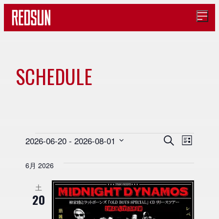
メ
ニ
ュ
ー
を
開
SCHEDULE
イ
く
ベ
ン
イ
イ
イ
2026-06-20
 - 
2026-08-01
検
リ
索
ト
日
ベ
ベ
ス
ベ
6月 2026
ト
付
ン
ン
表
カ
を
ト
示
ト
土
ン
選
20
ビ
を
レ
択
ュ