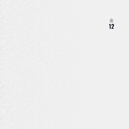
を
イ
表
ベ
金
ン
示
12
ト
を
検
索
し
ま
す
。