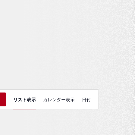
イ
索
リスト表示
カレンダー表示
日付
ベ
ン
ト
ビ