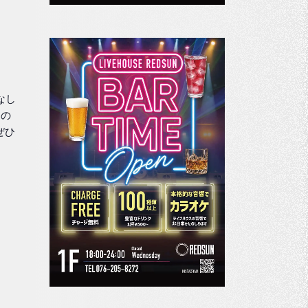
金なし
はの
ぜひ