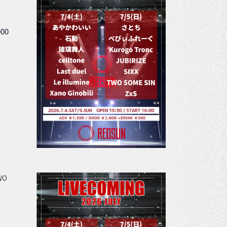
000
WO