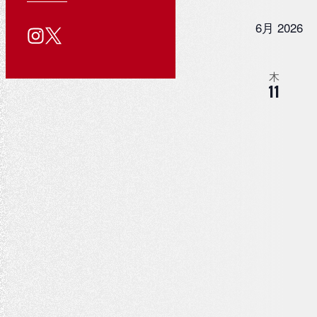
ン
を
る
用
い
を
ン
公
質
情
合
6月 2026
検
入
ト
問
報
わ
式
力
せ
索
ダ
し
SNS
木
し
11
て
ア
ー
て
く
カ
だ
ナ
さ
ウ
ビ
い
ン
ゲ
。
ト
キ
ー
ー
シ
ワ
ョ
ー
ド
ン
で