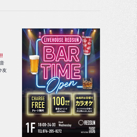
ュ
ー
ナ
ビ
ゲ
ー
の音
シ
ひ友
ョ
ン