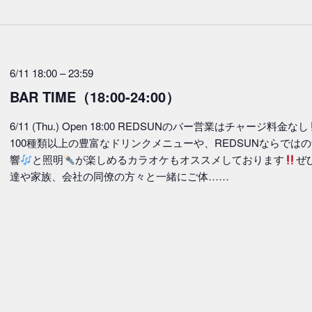
付
を
選
6/11 18:00
–
23:59
択
BAR TIME（18:00-24:00）
6/11 (Thu.) Open 18:00 REDSUNのバー営業はチャージ料金なし
100種類以上の豊富なドリンクメニューや、REDSUNならでは
響
と照明
が楽しめるカラオケもオススメしております
ぜ
達や家族、会社の同僚の方々と一緒にご体……