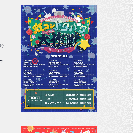
一般
：
ッ