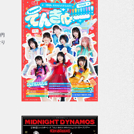
0円
なり