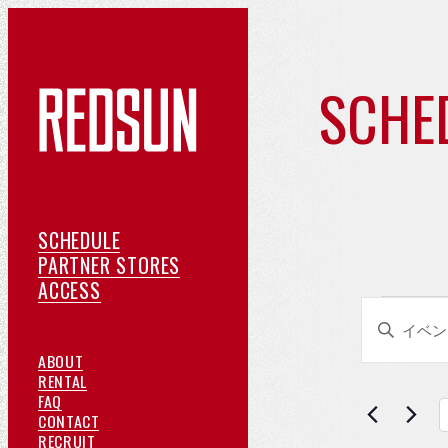
SCHE
イ
ベ
ン
ス
SCHEDULE
ケ
提
PARTNER STORES
ト
ア
ジ
携
ACCESS
イ
イ
ク
ュ
店
キ
セ
ー
紹
ベ
カ
ー
REDSUN
ABOUT
ス
ル
介
ベ
ワ
に
ご
ン
RENTAL
よ
つ
予
FAQ
レ
ー
ト
く
い
約
お
CONTACT
ド
あ
て
採
問
RECRUIT