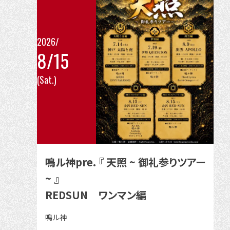
2026/
8/15
こ
(Sat.)
の
イ
ベ
ン
ト
の
鳴ル神pre. 『 天照 ~ 御礼参りツアー
詳
~ 』
細
REDSUN ワンマン編
を
見
出
鳴ル神
る
演