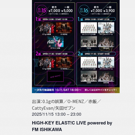
ト
検
ー
ン
索
ナ
し
ビ
ダ
て
ゲ
ナ
ー
ー
ビ
シ
ョ
ゲ
ン
ー
シ
ョ
出演：0.1gの誤算／O-MENZ／赤飯／
ン
CattyEvan/矢田ゼブン
を
2025/11/15 13:00
–
23:00
HiGH-KEY ELAST!C LIVE powered by
表
FM ISHIKAWA