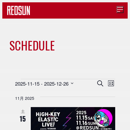
メ
ニ
ュ
ー
を
開
SCHEDULE
イ
く
ベ
ン
イ
イ
イ
2025-11-15
 - 
2025-12-26
検
リ
索
ト
日
ベ
ベ
ス
ベ
11月 2025
ト
付
ン
ン
表
カ
を
ト
示
ト
土
ン
選
15
ビ
を
レ
択
ュ