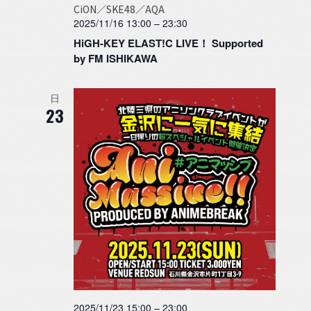
CiON／SKE48／AQA
2025/11/16 13:00
–
23:30
HiGH-KEY ELAST!C LIVE！ Supported
by FM ISHIKAWA
日
23
2025/11/23 15:00
–
23:00