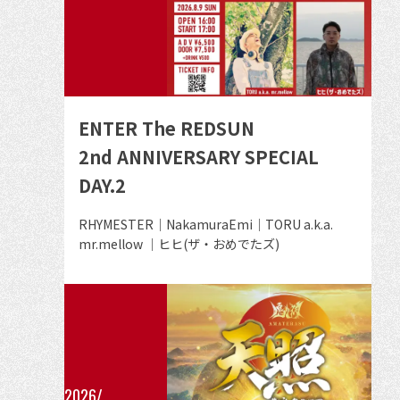
ト
イ
ベ
ン
ト
の
ENTER The REDSUN
詳
2nd ANNIVERSARY SPECIAL
細
DAY.2
を
見
出
RHYMESTER｜NakamuraEmi｜TORU a.k.a.
る
演
mr.mellow ｜ヒヒ(ザ・おめでたズ)
者
2026/