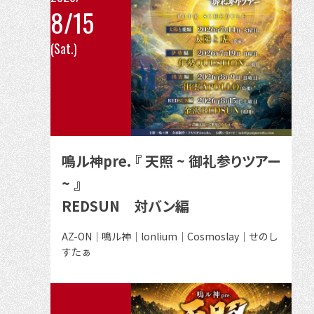
8/15
こ
(Sat.)
の
イ
ベ
ン
ト
の
鳴ル神pre. 『 天照 ~ 御礼参りツアー
詳
~ 』
細
REDSUN 対バン編
を
見
出
AZ-ON｜鳴ル神｜lonlium｜Cosmoslay｜せのし
る
演
すたぁ
者