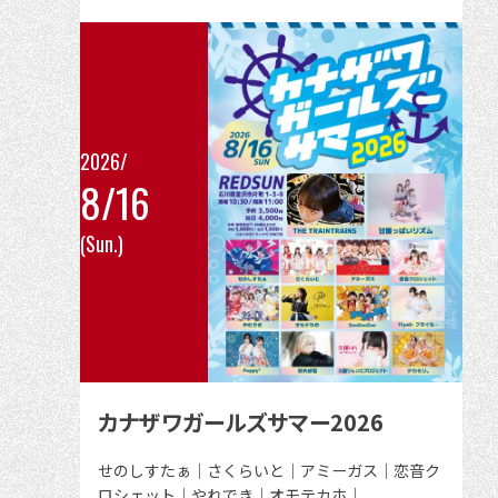
者
2026/
8/16
こ
(Sun.)
の
イ
ベ
ン
ト
の
カナザワガールズサマー2026
詳
細
出
せのしすたぁ｜さくらいと｜アミーガス｜恋音ク
演
ロシェット｜やれでき｜オモテカホ｜
を