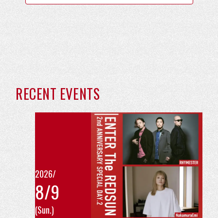
近
RECENT EVENTS
日
開
催
の
イ
2026/
8/9
ベ
こ
ン
(Sun.)
の