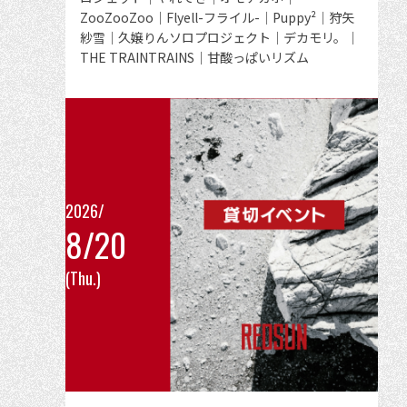
者
ZooZooZoo｜Flyell-フライル-｜Puppy²｜狩矢
見
紗雪｜久嬢りんソロプロジェクト｜デカモリ。｜
る
THE TRAINTRAINS｜甘酸っぱいリズム
2026/
8/20
こ
(Thu.)
の
イ
ベ
ン
ト