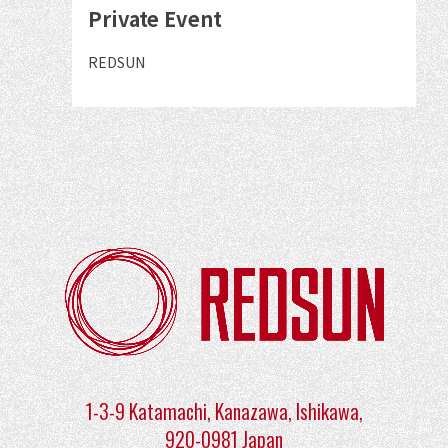
の
Private Event
詳
細
出
REDSUN
演
を
者
見
る
1-3-9 Katamachi, Kanazawa, Ishikawa,
920-0981 Japan