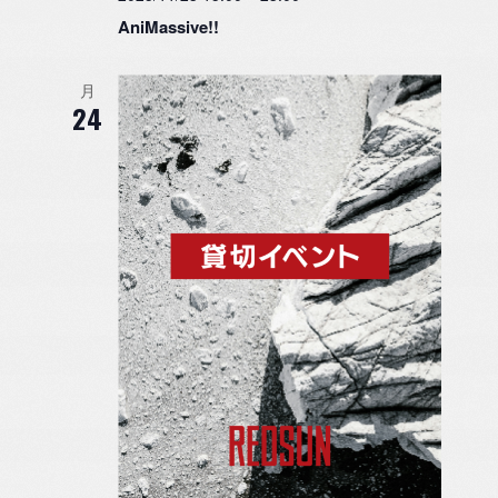
AniMassive!!
月
24