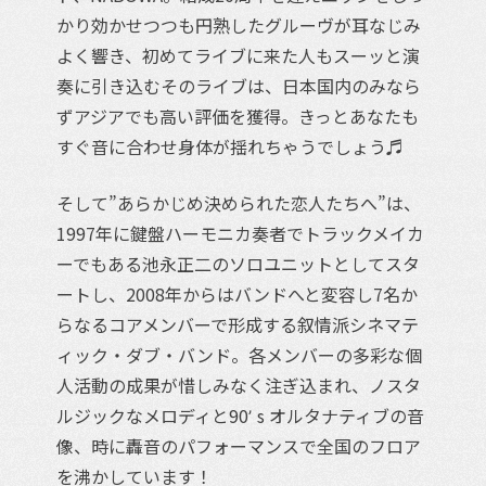
かり効かせつつも円熟したグルーヴが耳なじみ
よく響き、初めてライブに来た人もスーッと演
奏に引き込むそのライブは、日本国内のみなら
ずアジアでも高い評価を獲得。きっとあなたも
すぐ音に合わせ身体が揺れちゃうでしょう♬
そして”あらかじめ決められた恋人たちへ”は、
1997年に鍵盤ハーモニカ奏者でトラックメイカ
ーでもある池永正二のソロユニットとしてスタ
ートし、2008年からはバンドへと変容し7名か
らなるコアメンバーで形成する叙情派シネマテ
ィック・ダブ・バンド。各メンバーの多彩な個
人活動の成果が惜しみなく注ぎ込まれ、ノスタ
ルジックなメロディと90ʼ s オルタナティブの音
像、時に轟音のパフォーマンスで全国のフロア
を沸かしています！