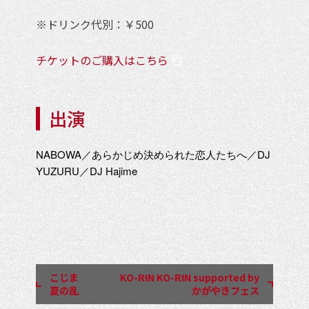
※ドリンク代別：￥500
チケットのご購入はこちら
出演
NABOWA／あらかじめ決められた恋人たちへ／DJ
YUZURU／DJ Hajime
イ
ベ
ン
こじま
KO-RIN KO-RIN supported by
ト
夏の乱
かがやきフェス