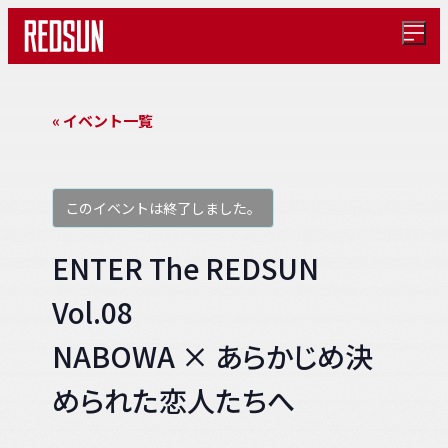
メ
ニ
ュ
ー
を
« イベント一覧
開
く
このイベントは終了しました。
ENTER The REDSUN
Vol.08
NABOWA × あらかじめ決
められた恋人たちへ