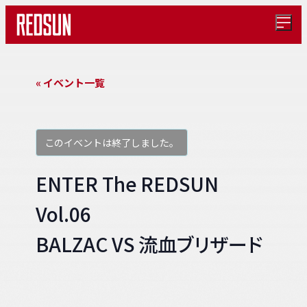
メ
ニ
ュ
ー
を
« イベント一覧
開
く
このイベントは終了しました。
ENTER The REDSUN
Vol.06
BALZAC VS 流血ブリザード