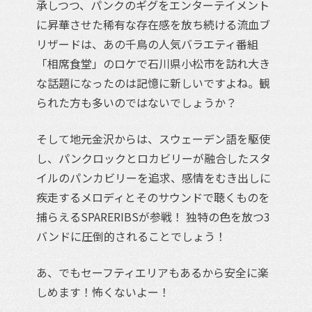
承しつつ、パンクのギグをエンターテイメント
に昇華させた稀有な存在感を放ち続ける流血ブ
リザードは、あの千鳥の人気バラエティ番組
「相席食堂」のロケで石川県小松市を訪れ大き
な話題になったのは記憶に新しいですよね。観
られた方も多いのではないでしょうか？
そして地元金沢からは、スウェーデン語を駆使
し、パンクロックとロカビリーが融合したスタ
イルのパンカビリーを追求、感情をむき出しに
疾走するメロディとそのサウンドで聴くものを
捕らえるSPARERIBSが参戦！ 独特の色を放つ3
バンドに圧倒的されることでしょう！
あ、でもセーフティエリアもあるから安全に楽
しめます！怖くないよー！