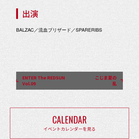
出演
BALZAC／流血ブリザード／SPARERIBS
イ
ベ
ン
ENTER The REDSUN
こじま夏の
ト
Vol.09
乱
ナ
ビ
ゲ
CALENDAR
ー
シ
イベントカレンダーを見る