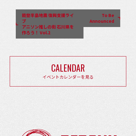
ベ
ン
能登半島地震 復興支援ライ
To Be
ト
ブ
Announced
アニソン推しの街 石川県を
ナ
作ろう！ Vol.2
ビ
ゲ
ー
CALENDAR
シ
ョ
イベントカレンダーを見る
ン