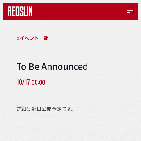
メ
ニ
ュ
ー
を
« イベント一覧
開
く
To Be Announced
10/17
00:00
詳細は近日公開予定です。
イ