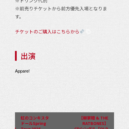
※ドリンク代別
※前売りチケットから前方優先入場となりま
す。
チケットのご購入はこちらから
出演
Appare!
イ
ベ
ン
虹のコンキスタ
【柳家睦 & THE
ト
ドールSpring
RATBONES】
Tour 2026
CDシングル「OLD