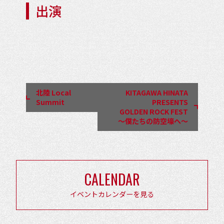
出演
イ
ベ
ン
北陸 Local
KITAGAWA HINATA
ト
Summit
PRESENTS
GOLDEN ROCK FEST
ナ
～僕たちの防空壕へ～
ビ
ゲ
ー
CALENDAR
シ
ョ
イベントカレンダーを見る
ン