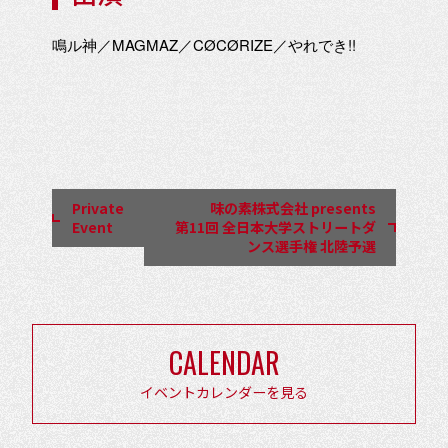
鳴ル神／MAGMAZ／CØCØRIZE／やれでき!!
イ
ベ
ン
Private
味の素株式会社 presents
ト
Event
第11回 全日本大学ストリートダ
ンス選手権 北陸予選
ナ
ビ
ゲ
ー
CALENDAR
シ
イベントカレンダーを見る
ョ
ン