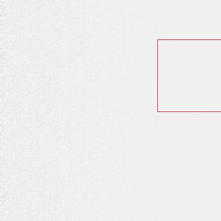
ビ
ゲ
ー
シ
ョ
ン