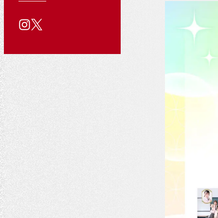
る
用
い
公
質
情
合
問
報
わ
式
せ
SNS
ア
カ
ウ
ン
ト