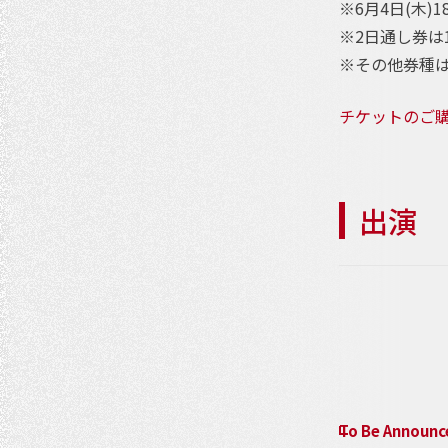
※6月4日(木)1
※2日通し券は10
※その他券種
チケットのご
出演
イ
ベ
ン
ト
To Be Announc
ナ