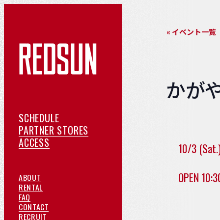
« イベント一覧
かがや
ス
SCHEDULE
ケ
提
PARTNER STORES
ア
ジ
携
ACCESS
10/3 (Sat.
ク
ュ
店
セ
ー
紹
OPEN 10:3
REDSUN
ABOUT
ス
ル
介
に
ご
RENTAL
よ
つ
予
FAQ
く
い
約
お
CONTACT
あ
て
採
問
RECRUIT