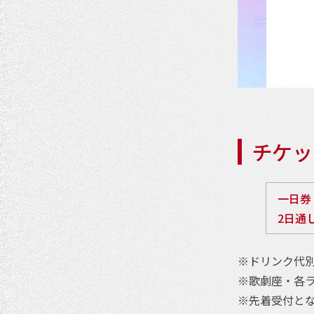
チケッ
一日券
2日通
※ドリンク代別
※歌劇座・各
※先着受付と