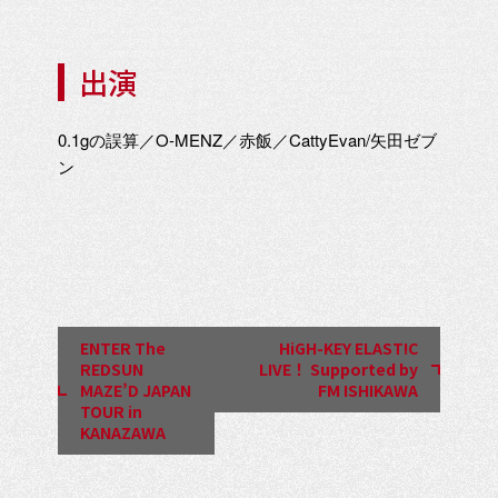
出演
0.1gの誤算／O-MENZ／赤飯／CattyEvan/矢田ゼブ
ン
イ
ベ
ン
ENTER The
HiGH-KEY ELAST!C
ト
REDSUN
LIVE！ Supported by
MAZE’D JAPAN
FM ISHIKAWA
ナ
TOUR in
ビ
KANAZAWA
ゲ