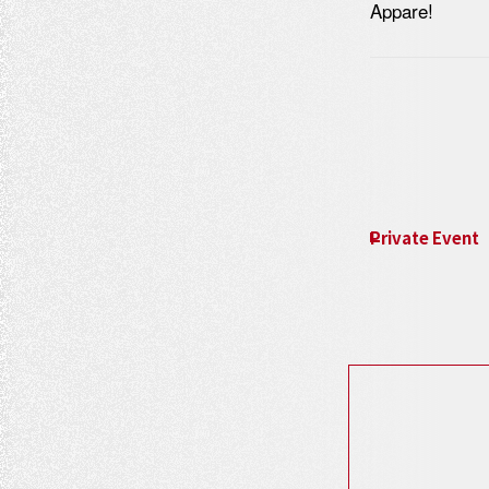
Appare!
イ
ベ
ン
ト
Private Event
ナ
ビ
ゲ
ー
シ
ョ
ン