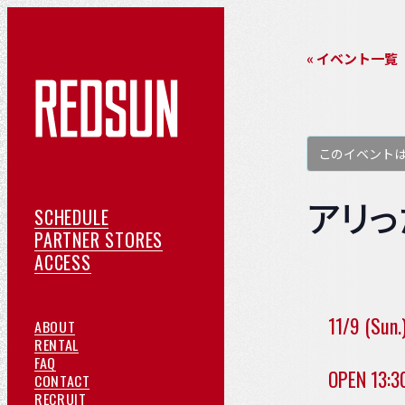
« イベント一覧
このイベント
アリっ
ス
SCHEDULE
ケ
提
PARTNER STORES
ア
ジ
携
ACCESS
ク
ュ
店
セ
ー
紹
11/9 (Sun.
REDSUN
ABOUT
ス
ル
介
に
ご
RENTAL
よ
つ
予
FAQ
OPEN 13:3
く
い
約
お
CONTACT
あ
て
採
問
RECRUIT