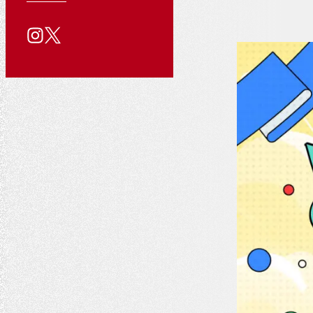
る
用
い
公
質
情
合
問
報
わ
式
せ
SNS
ア
カ
ウ
ン
ト