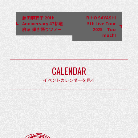
ベ
ン
藤田麻衣子 20th
RIHO SAYASHI
ト
Anniversary 47都道
5th Live Tour
府県 弾き語りツアー
2025 Too
ナ
much!
ビ
ゲ
ー
CALENDAR
シ
ョ
イベントカレンダーを見る
ン