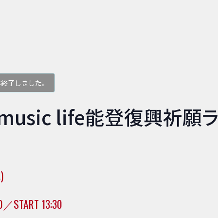
は終了しました。
 music life能登復興祈願
)
00／START 13:30