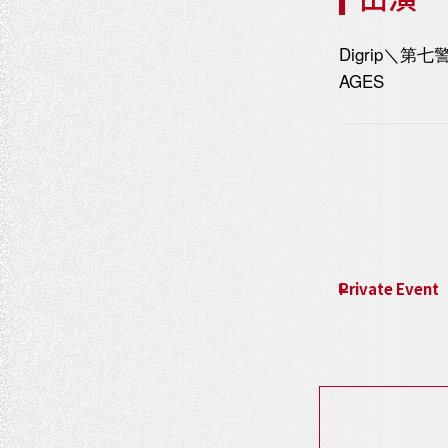
Digrip＼第七警察
AGES
イ
ベ
ン
ト
Private Event
ナ
ビ
ゲ
ー
シ