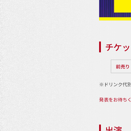
チケッ
前売り
※ドリンク代別
発表をお待ち
出演