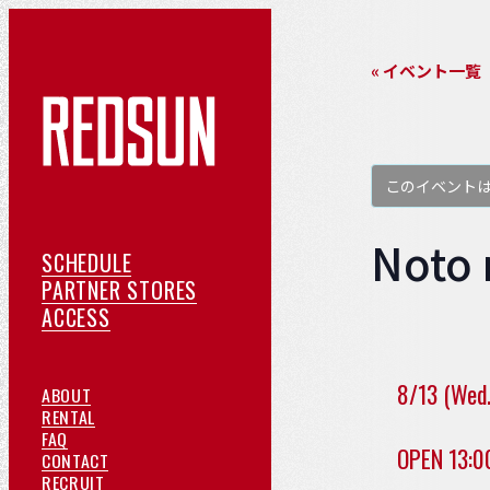
« イベント一覧
このイベント
Noto
ス
SCHEDULE
ケ
提
PARTNER STORES
ア
ジ
携
ACCESS
ク
ュ
店
セ
ー
紹
8/13 (Wed.
REDSUN
ABOUT
ス
ル
介
に
ご
RENTAL
よ
つ
予
FAQ
OPEN 13:
く
い
約
お
CONTACT
あ
て
採
問
RECRUIT