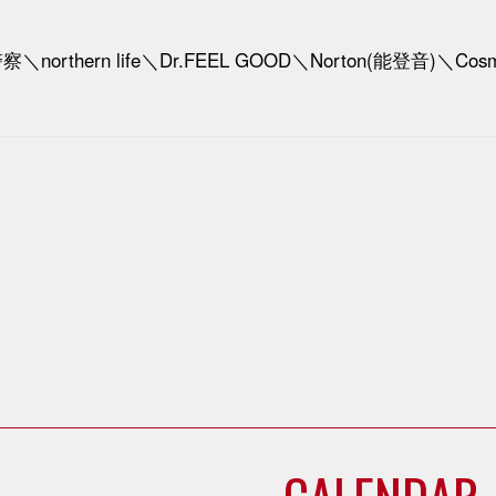
＼northern life＼Dr.FEEL GOOD＼Norton(能登音)＼Cosmi