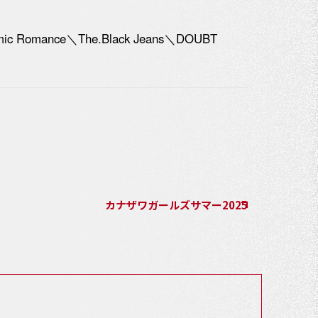
c Romance＼The.Black Jeans＼DOUBT
カナザワガールズサマー2025