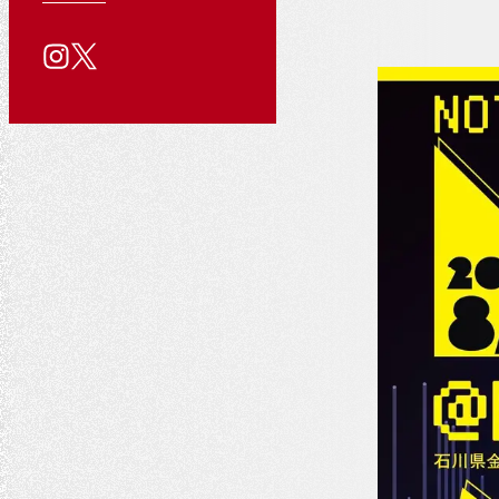
る
用
い
公
質
情
合
問
報
わ
式
せ
SNS
ア
カ
ウ
ン
ト