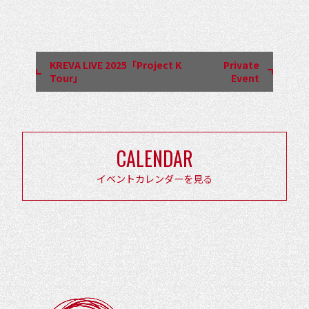
イ
ベ
ン
KREVA LIVE 2025「Project K
Private
ト
Tour」
Event
ナ
ビ
ゲ
CALENDAR
ー
シ
イベントカレンダーを見る
ョ
ン