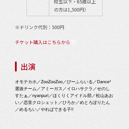
校生以下・65歳以上
の方は1,500円）
※ドリンク代別：500円
チケット購入はこちらから
出演
オモテカホ／ZooZooZoo／びーふらいる／Dance³
選抜チーム／アミーガス／イロハサクラ／せのし
すたぁ／nyanpuri／ほくりくアイドル部／松山あお
い／恋音クロシェット／ひろか／めとろぽりたん
／めるちい／やればできる子!!