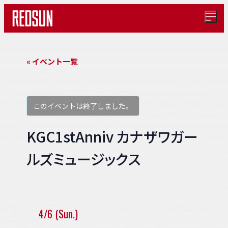
メ
ニ
ュ
ー
を
« イベント一覧
開
く
このイベントは終了しました。
KGC1stAnniv カナザワガー
ルズミュージックス
4/6 (Sun.)