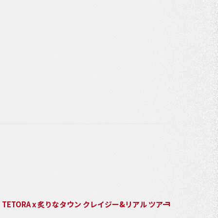
TETORA x 炙りなタウン クレイジー&リアル ツアー