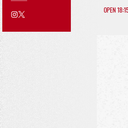
る
用
い
公
OPEN 18:1
質
情
合
問
報
わ
式
せ
SNS
ア
カ
ウ
ン
ト