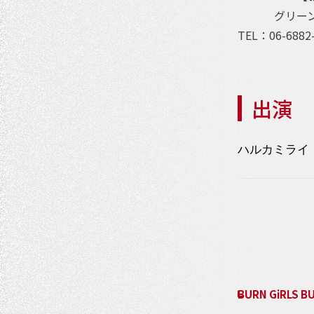
グリー
TEL：06-6882
出演
ハルカミライ
イ
ベ
ン
ト
BURN GiRLS BU
ナ