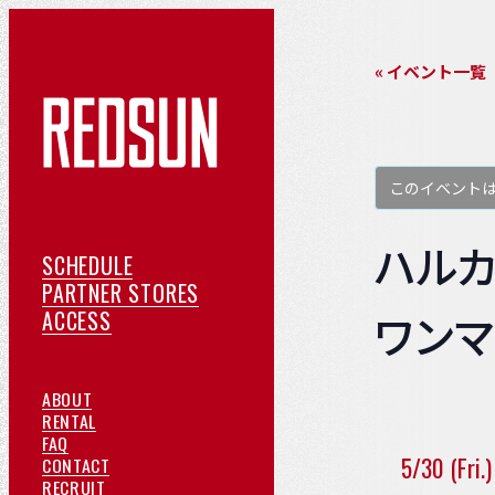
« イベント一覧
このイベント
ハルカ
ス
SCHEDULE
ケ
提
PARTNER STORES
ア
ジ
携
ワンマン
ACCESS
ク
ュ
店
セ
ー
紹
REDSUN
ABOUT
ス
ル
介
に
ご
RENTAL
よ
つ
予
FAQ
5/30 (Fri.)
く
い
約
お
CONTACT
あ
て
採
問
RECRUIT