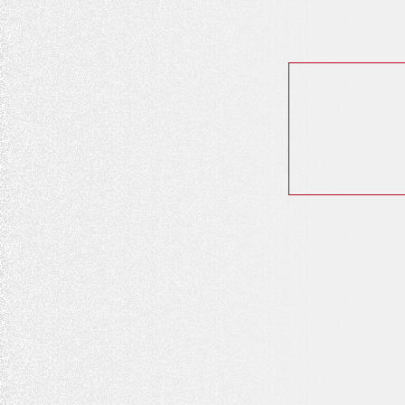
ビ
ゲ
ー
シ
ョ
ン