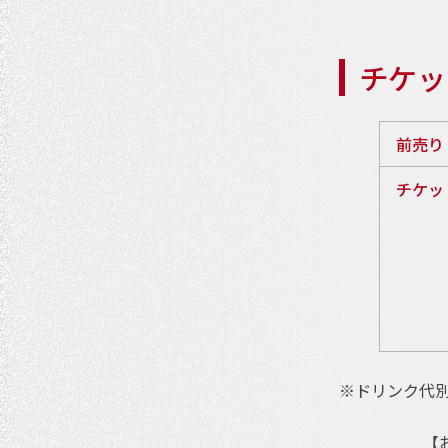
チケッ
前売り
チケッ
※ドリンク代別
【