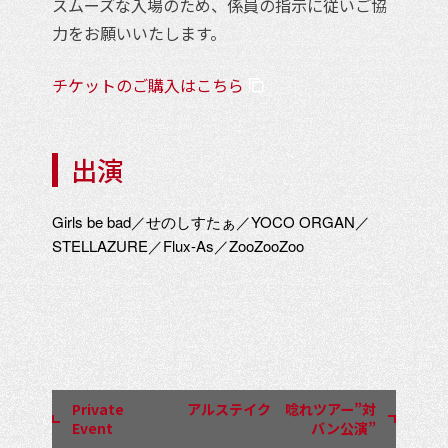
スムーズな入場のため、係員の指示に従いご協
力をお願いいたします。
チケットのご購入はこちら
出演
Girls be bad／せのしすたぁ／YOCO ORGAN／
STELLAZURE／Flux-As／ZooZooZoo
イ
ベ
ン
Private
アルステイク 唸れツアー”対
ト
Event
バン公演”