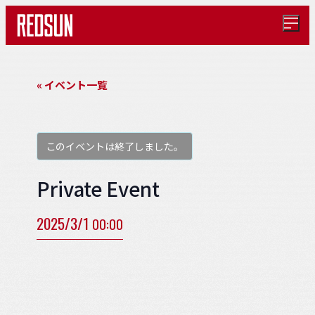
メ
ニ
ュ
ー
を
« イベント一覧
開
く
このイベントは終了しました。
Private Event
2025/3/1
00:00
イ