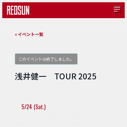
メ
ニ
ュ
ー
を
« イベント一覧
開
く
このイベントは終了しました。
浅井健一 TOUR 2025
5/24 (Sat.)