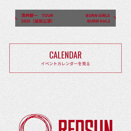
ベ
ン
浅井健一 TOUR
BURN GiRLS
ト
2025（追加公演）
BURN Vol.2
ナ
ビ
ゲ
CALENDAR
ー
シ
イベントカレンダーを見る
ョ
ン