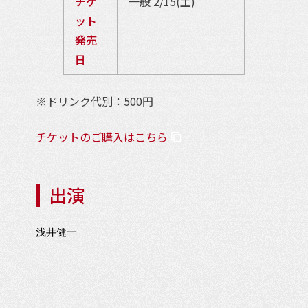
チケ
一般 2/15(土)
ット
発売
日
※ドリンク代別：500円
チケットのご購入はこちら
出演
浅井健一
イ