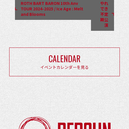
ROTH BART BARON 10th Anv
やれ
ト
TOUR 2024-2025 / Ice Age : Melt
でき
and Blooms
不定
ナ
期公
ビ
演
ゲ
ー
シ
CALENDAR
ョ
イベントカレンダーを見る
ン