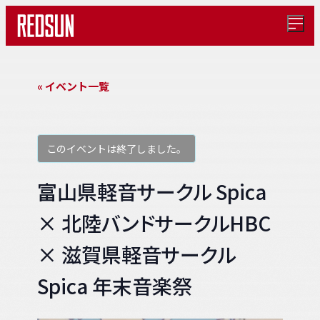
メ
ニ
ュ
ー
を
« イベント一覧
開
く
このイベントは終了しました。
富山県軽音サークル Spica
× 北陸バンドサークルHBC
× 滋賀県軽音サークル
Spica 年末音楽祭