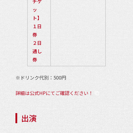
チケ
ッ
ト】
１日
券
２日
通し
券
※ドリンク代別：500円
詳細は公式HPにてご確認ください！
出演