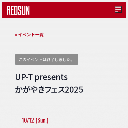
メ
ニ
ュ
ー
を
« イベント一覧
開
く
このイベントは終了しました。
UP-T presents
かがやきフェス2025
10/12 (Sun.)