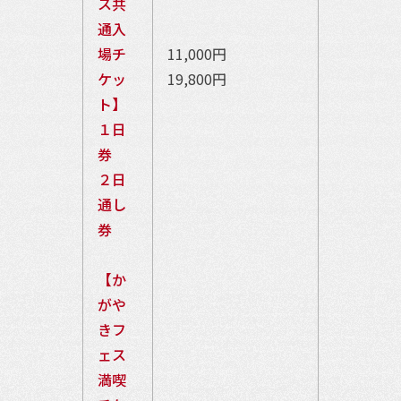
ス共
通入
場チ
11,000円
ケッ
19,800円
ト】
１日
券
２日
通し
券
【か
がや
きフ
ェス
満喫