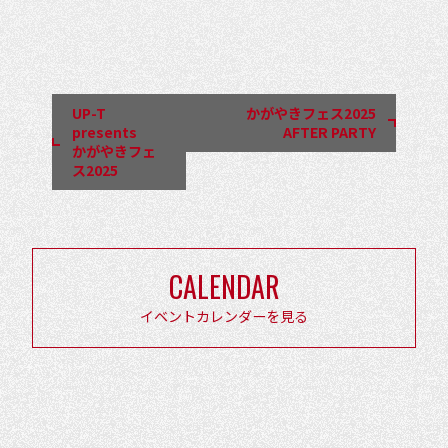
イ
ベ
ン
UP-T
かがやきフェス2025
ト
presents
AFTER PARTY
かがやきフェ
ナ
ス2025
ビ
ゲ
ー
CALENDAR
シ
ョ
イベントカレンダーを見る
ン