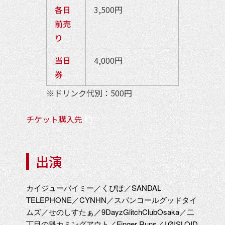
各日
3,500円
前売
り
当日
4,000円
券
※ドリンク代別：500円
チケット購入先
出演
カイジューバイミー／くぴぽ／SANDAL
TELEPHONE／CYNHN／スパンコールグッドタイ
ムズ／せのしすたぁ／9DayzGlitchClubOsaka／二
丁目の魁カミングアウト／Finger Runs／LØISLOID