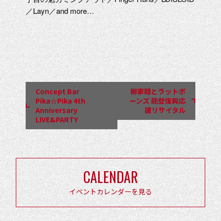
／Layn／and more…
イ
ベ
ン
Concept Bar
柳家睦とラットボ
ト
Pika☆Pika 4th
ーンズ 能登復興応
Anniversary
援リサイタル
ナ
LIVE&PARTY
ビ
ゲ
ー
CALENDAR
シ
ョ
イベントカレンダーを見る
ン